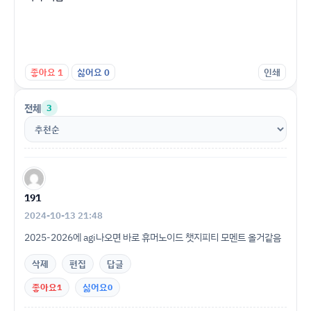
좋아요
1
싫어요
0
인쇄
전체
3
191
2024-10-13 21:48
2025-2026에 agi나오면 바로 휴머노이드 챗지피티 모멘트 올거같음
삭제
편집
답글
좋아요
1
싫어요
0