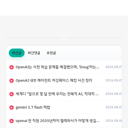
최신글
최신댓글
추천글
OpenAI는 사전 학습 문제를 해결했으며, 'Doug'라는 코드명을 가진 훨씬 더 큰 모델을 활발히 개발 중
2026.08.07
N
OpenAI 내부 에이전트 허깅페이스 해킹 사건 정리
2026.08.07
N
세게디 "앞으로 몇 달 안에 우리는 전복적 AI, 적대적 AI 둘 다 보게 될 것"
2026.08.07
N
gemini 3.7 flash 떡밥
2026.08.07
N
openai 전 직원 2035년까지 텔레파시가 어떻게 생길 수 있는지
2026.08.06
N