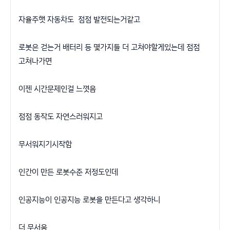
자율주햇 자동차도 점점 발전되는거같고
로봇은 걷는거 배터리 등 몇가지들 더 고쳐야할게있는데 점점
고쳐나가면
이젠 시간문제인걸 느꼇음
점점 동작도 자연스러워지고
무서워지기시작함
인간이 만든 로봇수준 저정도인데
인공지능이 인공지능 로봇을 만든다고 생각하니
더 무서움