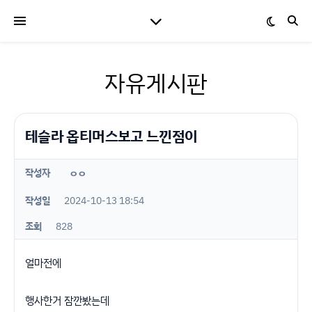
자유게시판
테슬라 옵티머스보고 느낀점이
작성자
ㅇㅇ
작성일
2024-10-13 18:54
조회
828
얼마전에
행사한거 잠깐봤는데