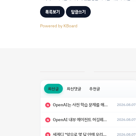
목록보기
답글쓰기
Powered by KBoard
최신글
최신댓글
추천글
OpenAI는 사전 학습 문제를 해결했으며, 'Doug'라는 코드명을 가진 훨씬 더 큰 모델을 활발히 개발 중
2026.08.07
N
OpenAI 내부 에이전트 허깅페이스 해킹 사건 정리
2026.08.07
N
세게디 "앞으로 몇 달 안에 우리는 전복적 AI, 적대적 AI 둘 다 보게 될 것"
2026.08.07
N