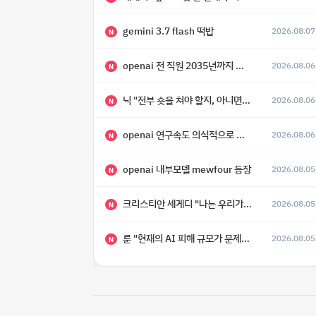
gemini 3.7 flash 떡밥
2026.08.07
N
openai 전 직원 2035년까지 텔레파시가 어떻게 생길 수 있는지
2026.08.06
N
닉 "전부 숏을 쳐야 할지, 아니면 특이점이 오니까 전부 롱을 쳐야 할지 모르겠다.”
2026.08.06
N
openai 연구속도 의식적으로 늦추고 있다
2026.08.06
N
openai 내부모델 mewfour 등장
2026.08.05
N
크리스티안 세게디 "나는 우리가 "Fuck!!" 단계를 피할 수 있기를 바랄 뿐"
2026.08.05
N
룬 "현재의 AI 피해 규모가 문제가 아니라, 자기복제·탈출·확산이 가능한 지능형 시스템의 피해에는 이론적으로 상한이 없다는 것이 문제"
2026.08.05
N