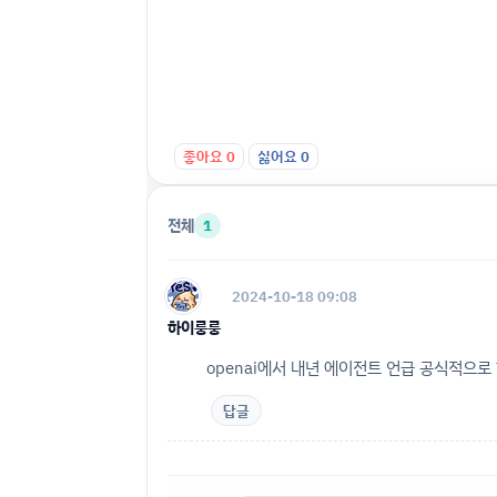
좋아요
0
싫어요
0
전체
1
2024-10-18 09:08
하이룽룽
openai에서 내년 에이전트 언급 공식적으로
답글