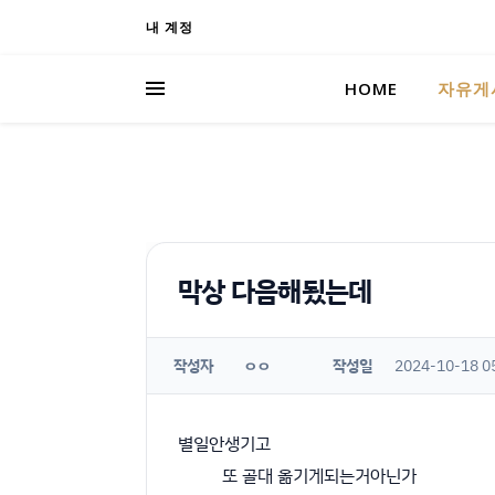
내 계정
HOME
자유게
막상 다음해됬는데
작성자
작성일
2024-10-18 0
ㅇㅇ
별일안생기고
또 골대 옮기게되는거아닌가