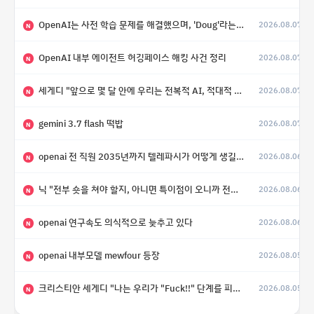
OpenAI는 사전 학습 문제를 해결했으며, 'Doug'라는 코드명을 가진 훨씬 더 큰 모델을 활발히 개발 중
2026.08.07
N
OpenAI 내부 에이전트 허깅페이스 해킹 사건 정리
2026.08.07
N
세게디 "앞으로 몇 달 안에 우리는 전복적 AI, 적대적 AI 둘 다 보게 될 것"
2026.08.07
N
gemini 3.7 flash 떡밥
2026.08.07
N
openai 전 직원 2035년까지 텔레파시가 어떻게 생길 수 있는지
2026.08.06
N
닉 "전부 숏을 쳐야 할지, 아니면 특이점이 오니까 전부 롱을 쳐야 할지 모르겠다.”
2026.08.06
N
openai 연구속도 의식적으로 늦추고 있다
2026.08.06
N
openai 내부모델 mewfour 등장
2026.08.05
N
크리스티안 세게디 "나는 우리가 "Fuck!!" 단계를 피할 수 있기를 바랄 뿐"
2026.08.05
N