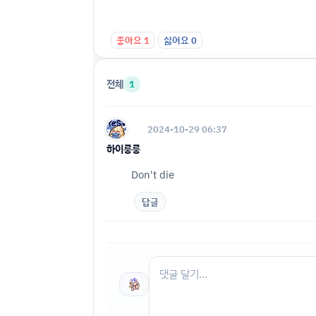
좋아요
1
싫어요
0
전체
1
2024-10-29 06:37
하이룽룽
Don't die
답글