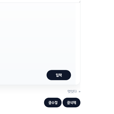
멋잇다
»
글수정
글삭제