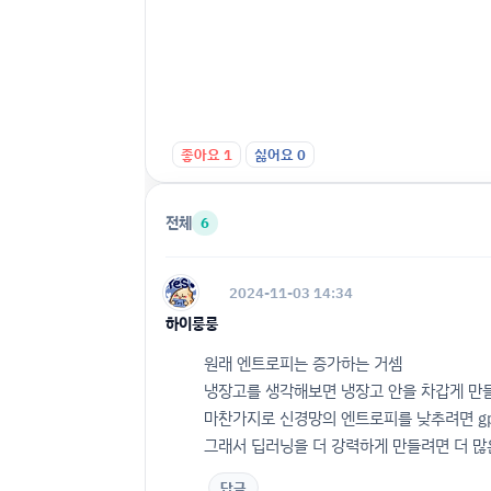
좋아요
1
싫어요
0
전체
6
2024-11-03 14:34
하이룽룽
원래 엔트로피는 증가하는 거셈
냉장고를 생각해보면 냉장고 안을 차갑게 만들
마찬가지로 신경망의 엔트로피를 낮추려면 gp
그래서 딥러닝을 더 강력하게 만들려면 더 많
답글