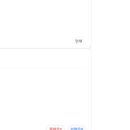
인쇄
좋아요
1
싫어요
0