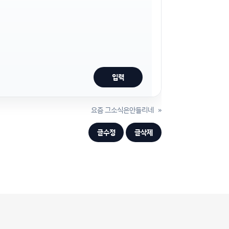
요즘 그소식은안들리네
»
글수정
글삭제