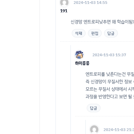
2024-11-03 14:55
191
신경망 엔트로피낮추면 왜 학습이됨
삭제
편집
답글
2024-11-03 15:37
하이룽룽
엔트로피를 낮춘다는건 무질
즉 신경망이 무질서한 정보
모르는 무질서 상태에서 시
과정을 반영한다고 보면 될 
답글
2024-11-03 21: