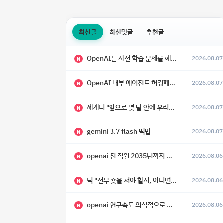
최신글
최신댓글
추천글
OpenAI는 사전 학습 문제를 해결했으며, 'Doug'라는 코드명을 가진 훨씬 더 큰 모델을 활발히 개발 중
2026.08.07
N
OpenAI 내부 에이전트 허깅페이스 해킹 사건 정리
2026.08.07
N
세게디 "앞으로 몇 달 안에 우리는 전복적 AI, 적대적 AI 둘 다 보게 될 것"
2026.08.07
N
gemini 3.7 flash 떡밥
2026.08.07
N
openai 전 직원 2035년까지 텔레파시가 어떻게 생길 수 있는지
2026.08.06
N
닉 "전부 숏을 쳐야 할지, 아니면 특이점이 오니까 전부 롱을 쳐야 할지 모르겠다.”
2026.08.06
N
openai 연구속도 의식적으로 늦추고 있다
2026.08.06
N