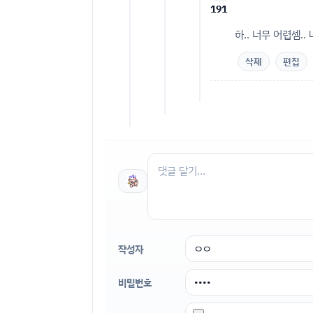
191
하.. 너무 어렵셈.
삭제
편집
작성자
비밀번호