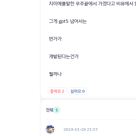
지미애플말한 우주끝에서 가겠다고 비유에서 
그게 gpt5 넘어서는
먼가가
개발된다는건가
뭘까나
좋아요
2
싫어요
0
전체
1
2024-11-28 21:17