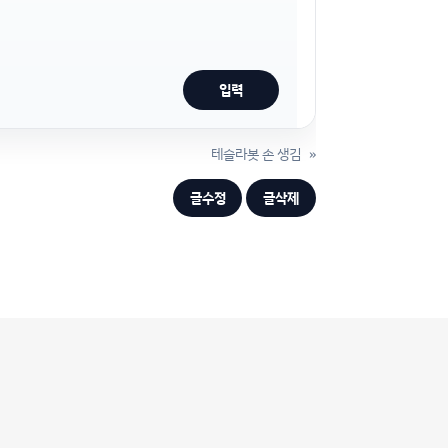
테슬라봇 손 생김
»
글수정
글삭제