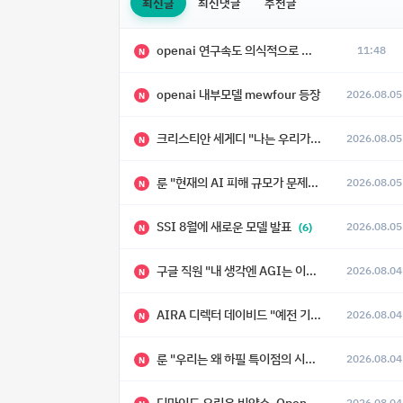
최신글
최신댓글
추천글
openai 연구속도 의식적으로 늦추고 있다
11:48
N
openai 내부모델 mewfour 등장
2026.08.05
N
크리스티안 세게디 "나는 우리가 "Fuck!!" 단계를 피할 수 있기를 바랄 뿐"
2026.08.05
N
룬 "현재의 AI 피해 규모가 문제가 아니라, 자기복제·탈출·확산이 가능한 지능형 시스템의 피해에는 이론적으로 상한이 없다는 것이 문제"
2026.08.05
N
SSI 8월에 새로운 모델 발표
2026.08.05
(6)
N
구글 직원 "내 생각엔 AGI는 이미 와 있다."
2026.08.04
N
AIRA 디렉터 데이비드 "예전 기준으로 ASI, 그런 수준은 바로 다음 분기에 온다"
2026.08.04
N
룬 "우리는 왜 하필 특이점의 시대에 살고 있는가"
2026.08.04
N
딥마인드 오리온 빈얄스, OpenAI 자렘바 "RSI가 2027년이나 2028년까지 달성될 수도 있다"
2026.08.04