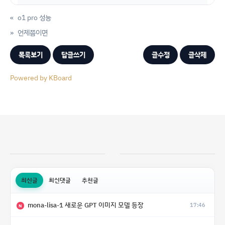
«
o1 pro 성능
»
언제쯤이면
목록보기
답글쓰기
글수정
글삭제
Powered by KBoard
최신글
최신댓글
추천글
mona-lisa-1 새로운 GPT 이미지 모델 등장
17:46
N