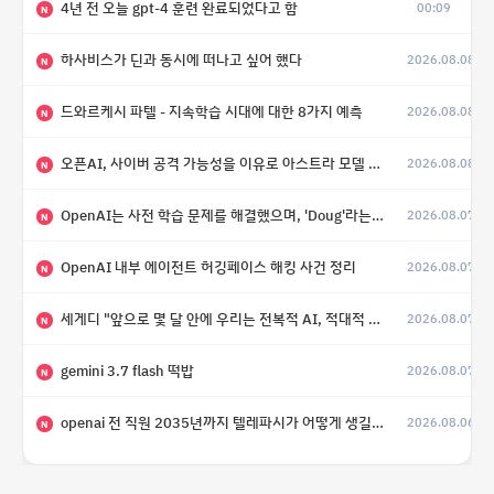
4년 전 오늘 gpt-4 훈련 완료되었다고 함
00:09
N
하사비스가 딘과 동시에 떠나고 싶어 했다
2026.08.08
N
드와르케시 파텔 - 지속학습 시대에 대한 8가지 예측
2026.08.08
N
오픈AI, 사이버 공격 가능성을 이유로 아스트라 모델 출시 연기
2026.08.08
N
OpenAI는 사전 학습 문제를 해결했으며, 'Doug'라는 코드명을 가진 훨씬 더 큰 모델을 활발히 개발 중
2026.08.07
N
OpenAI 내부 에이전트 허깅페이스 해킹 사건 정리
2026.08.07
N
세게디 "앞으로 몇 달 안에 우리는 전복적 AI, 적대적 AI 둘 다 보게 될 것"
2026.08.07
N
gemini 3.7 flash 떡밥
2026.08.07
N
openai 전 직원 2035년까지 텔레파시가 어떻게 생길 수 있는지
2026.08.06
N