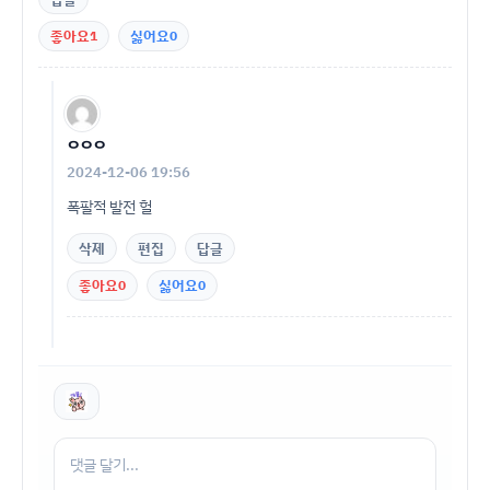
좋아요
1
싫어요
0
ㅇㅇㅇ
2024-12-06 19:56
폭팔적 발전 헐
삭제
편집
답글
좋아요
0
싫어요
0