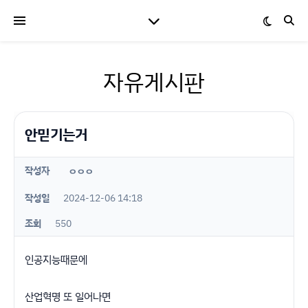
자유게시판
안믿기는거
작성자
ㅇㅇㅇ
작성일
2024-12-06 14:18
조회
550
인공지능때문에
산업혁명 또 일어나면