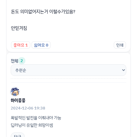
돈도 의미없어지는거 이럴수가있음?
안믿겨짐
좋아요
1
싫어요
0
인쇄
전체
2
하이룽룽
2024-12-06 19:38
폭발적인 발전을 이뤄내야 가능
딥러닝이 유일한 희망이셈
답글