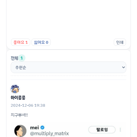
좋아요
1
싫어요
0
인쇄
전체
1
하이룽룽
2024-12-06 19:38
지구뿌셔!!