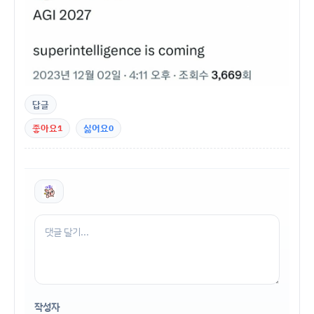
답글
좋아요
1
싫어요
0
작성자