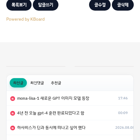
목록보기
답글쓰기
글수정
글삭제
Powered by KBoard
최신글
최신댓글
추천글
mona-lisa-1 새로운 GPT 이미지 모델 등장
17:46
N
4년 전 오늘 gpt-4 훈련 완료되었다고 함
00:09
N
하사비스가 딘과 동시에 떠나고 싶어 했다
2026.08.08
N