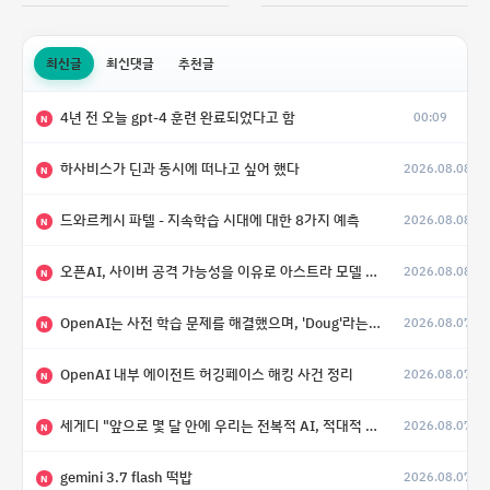
최신글
최신댓글
추천글
4년 전 오늘 gpt-4 훈련 완료되었다고 함
00:09
N
하사비스가 딘과 동시에 떠나고 싶어 했다
2026.08.08
N
드와르케시 파텔 - 지속학습 시대에 대한 8가지 예측
2026.08.08
N
오픈AI, 사이버 공격 가능성을 이유로 아스트라 모델 출시 연기
2026.08.08
N
OpenAI는 사전 학습 문제를 해결했으며, 'Doug'라는 코드명을 가진 훨씬 더 큰 모델을 활발히 개발 중
2026.08.07
N
OpenAI 내부 에이전트 허깅페이스 해킹 사건 정리
2026.08.07
N
세게디 "앞으로 몇 달 안에 우리는 전복적 AI, 적대적 AI 둘 다 보게 될 것"
2026.08.07
N
gemini 3.7 flash 떡밥
2026.08.07
N