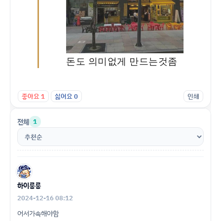
돈도 의미없게 만드는것좀
좋아요
1
싫어요
0
인쇄
전체
1
하이룽룽
2024-12-16 08:12
어서가속해야함