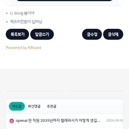
«
Li dong 붕이야
»
제프리힌튼이 딥러닝
목록보기
답글쓰기
글수정
글삭제
Powered by KBoard
최신글
최신댓글
추천글
openai 전 직원 2035년까지 텔레파시가 어떻게 생길 수 있는지
2026.08.06
N