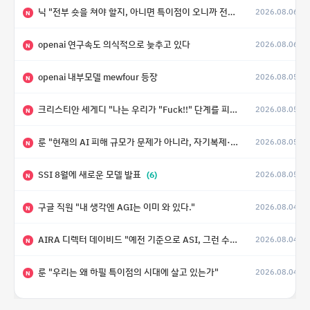
닉 "전부 숏을 쳐야 할지, 아니면 특이점이 오니까 전부 롱을 쳐야 할지 모르겠다.”
2026.08.06
N
openai 연구속도 의식적으로 늦추고 있다
2026.08.06
N
openai 내부모델 mewfour 등장
2026.08.05
N
크리스티안 세게디 "나는 우리가 "Fuck!!" 단계를 피할 수 있기를 바랄 뿐"
2026.08.05
N
룬 "현재의 AI 피해 규모가 문제가 아니라, 자기복제·탈출·확산이 가능한 지능형 시스템의 피해에는 이론적으로 상한이 없다는 것이 문제"
2026.08.05
N
SSI 8월에 새로운 모델 발표
(6)
2026.08.05
N
구글 직원 "내 생각엔 AGI는 이미 와 있다."
2026.08.04
N
AIRA 디렉터 데이비드 "예전 기준으로 ASI, 그런 수준은 바로 다음 분기에 온다"
2026.08.04
N
룬 "우리는 왜 하필 특이점의 시대에 살고 있는가"
2026.08.04
N