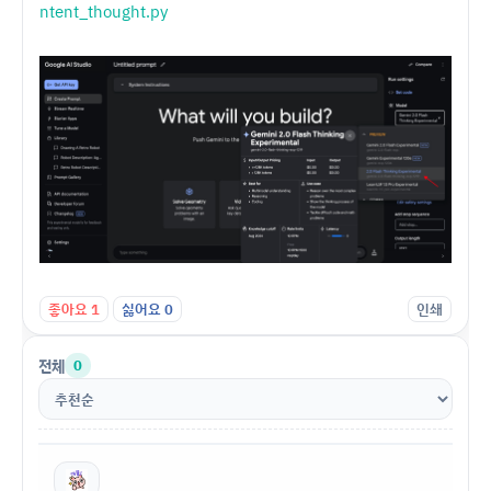
ntent_thought.py
좋아요
1
싫어요
0
인쇄
전체
0