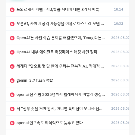
드와르케시 파텔 - 지속학습 시대에 대한 8가지 예측
18:14
N
오픈AI, 사이버 공격 가능성을 이유로 아스트라 모델 출시 연기
10:32
N
OpenAI는 사전 학습 문제를 해결했으며, 'Doug'라는 코드명을 가진 훨씬 더 큰 모델을 활발히 개발 중
2026.08.07
N
OpenAI 내부 에이전트 허깅페이스 해킹 사건 정리
2026.08.07
N
세게디 "앞으로 몇 달 안에 우리는 전복적 AI, 적대적 AI 둘 다 보게 될 것"
2026.08.07
N
gemini 3.7 flash 떡밥
2026.08.07
N
openai 전 직원 2035년까지 텔레파시가 어떻게 생길 수 있는지
2026.08.06
N
닉 "전부 숏을 쳐야 할지, 아니면 특이점이 오니까 전부 롱을 쳐야 할지 모르겠다.”
2026.08.06
N
openai 연구속도 의식적으로 늦추고 있다
2026.08.06
N