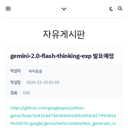
자유게시판
gemini-2.0-flash-thinking-exp 발표예정
작성자
하이룽룽
작성일
2024-12-20 01:50
조회
530
https://github.com/googleapis/python-
genai/blob/3e42644784304d45d0b0bfdc827995810
9650576/google/genai/tests/models/test_generate_co