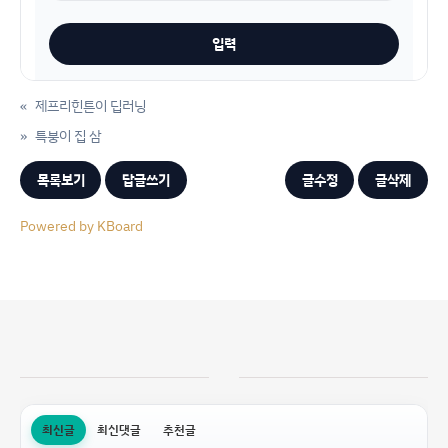
«
제프리힌튼이 딥러닝
»
특붕이 집 삼
목록보기
답글쓰기
글수정
글삭제
Powered by KBoard
최신글
최신댓글
추천글