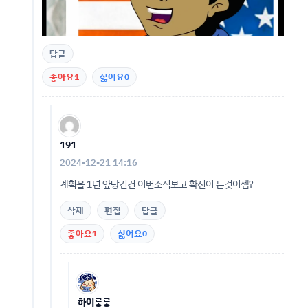
답글
좋아요
1
싫어요
0
191
2024-12-21 14:16
계획을 1년 앞당긴건 이번소식보고 확신이 든것이셈?
삭제
편집
답글
좋아요
1
싫어요
0
하이룽룽