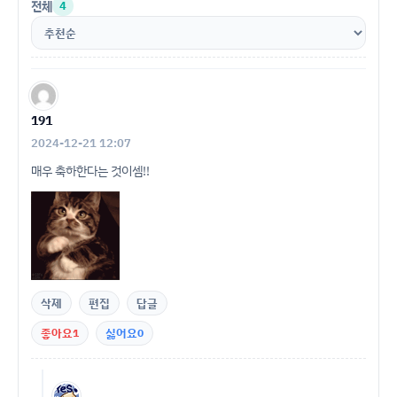
전체
4
191
2024-12-21 12:07
매우 축하한다는 것이셈!!
삭제
편집
답글
좋아요
1
싫어요
0