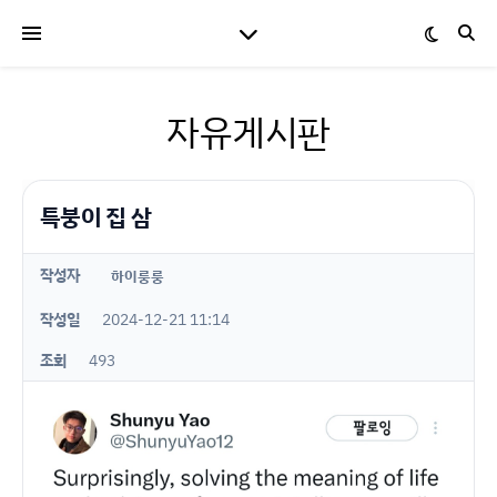
자유게시판
특붕이 집 삼
작성자
하이룽룽
작성일
2024-12-21 11:14
조회
493