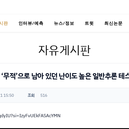
시판
인터뷰/예측
뉴스/정보
트윗
최신논문
자유게시판
상 ‘무적’으로 남아 있던 난이도 높은 일반추론 테
1 15:50
조회
516
sqdyIU?si=IzyFvUEkFASAcYMN