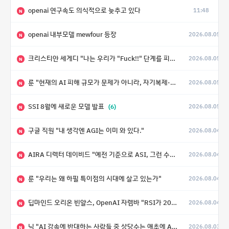
openai 연구속도 의식적으로 늦추고 있다
11:48
N
openai 내부모델 mewfour 등장
2026.08.05
N
크리스티안 세게디 "나는 우리가 "Fuck!!" 단계를 피할 수 있기를 바랄 뿐"
2026.08.05
N
룬 "현재의 AI 피해 규모가 문제가 아니라, 자기복제·탈출·확산이 가능한 지능형 시스템의 피해에는 이론적으로 상한이 없다는 것이 문제"
2026.08.05
N
SSI 8월에 새로운 모델 발표
(6)
2026.08.05
N
구글 직원 "내 생각엔 AGI는 이미 와 있다."
2026.08.04
N
AIRA 디렉터 데이비드 "예전 기준으로 ASI, 그런 수준은 바로 다음 분기에 온다"
2026.08.04
N
룬 "우리는 왜 하필 특이점의 시대에 살고 있는가"
2026.08.04
N
딥마인드 오리온 빈얄스, OpenAI 자렘바 "RSI가 2027년이나 2028년까지 달성될 수도 있다"
2026.08.04
N
닉 "AI 감속에 반대하는 사람들 중 상당수는 애초에 AI가 그렇게까지 빠르게 발전하지는 않을 거라고 생각"
2026.08.03
N