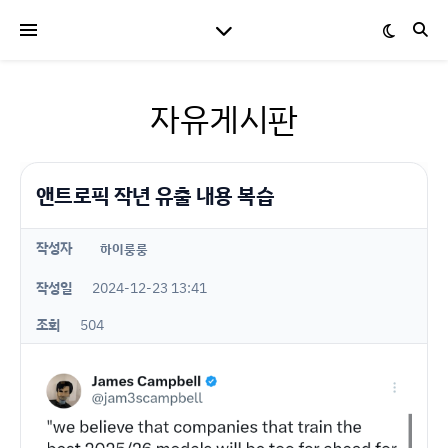
자유게시판
앤트로픽 작년 유출 내용 복습
작성자
하이룽룽
작성일
2024-12-23 13:41
조회
504