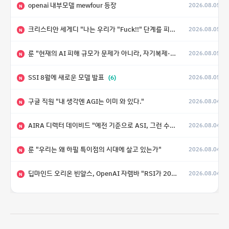
openai 내부모델 mewfour 등장
2026.08.05
N
크리스티안 세게디 "나는 우리가 "Fuck!!" 단계를 피할 수 있기를 바랄 뿐"
2026.08.05
N
룬 "현재의 AI 피해 규모가 문제가 아니라, 자기복제·탈출·확산이 가능한 지능형 시스템의 피해에는 이론적으로 상한이 없다는 것이 문제"
2026.08.05
N
SSI 8월에 새로운 모델 발표
(6)
2026.08.05
N
구글 직원 "내 생각엔 AGI는 이미 와 있다."
2026.08.04
N
AIRA 디렉터 데이비드 "예전 기준으로 ASI, 그런 수준은 바로 다음 분기에 온다"
2026.08.04
N
룬 "우리는 왜 하필 특이점의 시대에 살고 있는가"
2026.08.04
N
딥마인드 오리온 빈얄스, OpenAI 자렘바 "RSI가 2027년이나 2028년까지 달성될 수도 있다"
2026.08.04
N