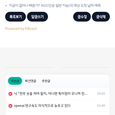
»
지금이 얼마나 빠른가? AGI(인공 일반 지능)의 예상 도착 날짜 예측
목록보기
답글쓰기
글수정
글삭제
Powered by KBoard
최신글
최신댓글
추천글
닉 "전부 숏을 쳐야 할지, 아니면 특이점이 오니까 전부 롱을 쳐야 할지 모르겠다.”
18:20
N
openai 연구속도 의식적으로 늦추고 있다
11:48
N