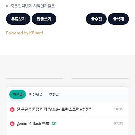
»
죽은인터넷이 시작인거같음
목록보기
답글쓰기
글수정
글삭제
Powered by KBoard
최신글
최신댓글
추천글
전 구글추론팀 리더 "AGI는 트랜스포머+추론"
18:35
N
gemini 4 flash 떡밥
(2)
07:31
N