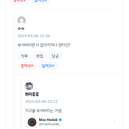
좋아요
싫어요
ㅇㅇ
2025-01-06 22:30
부셔버리면 다 없어지쟈나 센터건?
삭제
편집
답글
좋아요
0
싫어요
0
하이룽룽
2025-01-06 23:22
지구를 부셔버리는 거셈