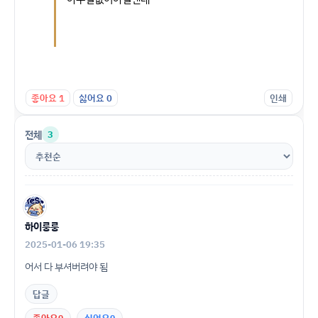
좋아요
1
싫어요
0
인쇄
전체
3
하이룽룽
2025-01-06 19:35
어서 다 부셔버려야 됨
답글
0
0