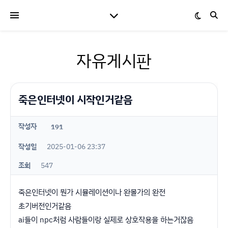
자유게시판
죽은인터넷이 시작인거같음
작성자
191
작성일
2025-01-06 23:37
조회
547
죽은인터넷이 뭔가 시뮬레이션이나 완몰가의 완전
초기버전인거같음
ai들이 npc처럼 사람들이랑 실제로 상호작용을 하는거잖음