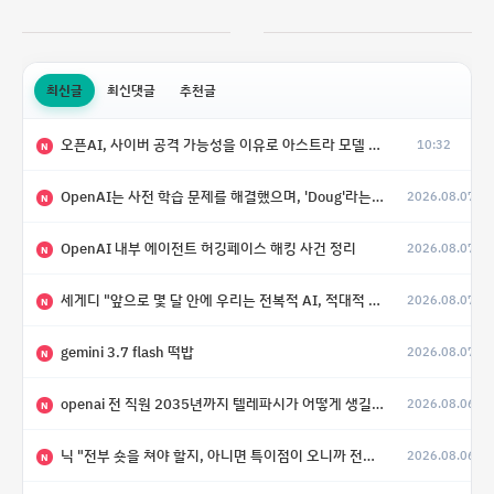
최신글
최신댓글
추천글
오픈AI, 사이버 공격 가능성을 이유로 아스트라 모델 출시 연기
10:32
N
OpenAI는 사전 학습 문제를 해결했으며, 'Doug'라는 코드명을 가진 훨씬 더 큰 모델을 활발히 개발 중
2026.08.07
N
OpenAI 내부 에이전트 허깅페이스 해킹 사건 정리
2026.08.07
N
세게디 "앞으로 몇 달 안에 우리는 전복적 AI, 적대적 AI 둘 다 보게 될 것"
2026.08.07
N
gemini 3.7 flash 떡밥
2026.08.07
N
openai 전 직원 2035년까지 텔레파시가 어떻게 생길 수 있는지
2026.08.06
N
닉 "전부 숏을 쳐야 할지, 아니면 특이점이 오니까 전부 롱을 쳐야 할지 모르겠다.”
2026.08.06
N