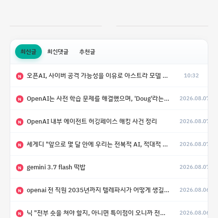
최신글
최신댓글
추천글
오픈AI, 사이버 공격 가능성을 이유로 아스트라 모델 출시 연기
10:32
N
OpenAI는 사전 학습 문제를 해결했으며, 'Doug'라는 코드명을 가진 훨씬 더 큰 모델을 활발히 개발 중
2026.08.07
N
OpenAI 내부 에이전트 허깅페이스 해킹 사건 정리
2026.08.07
N
세게디 "앞으로 몇 달 안에 우리는 전복적 AI, 적대적 AI 둘 다 보게 될 것"
2026.08.07
N
gemini 3.7 flash 떡밥
2026.08.07
N
openai 전 직원 2035년까지 텔레파시가 어떻게 생길 수 있는지
2026.08.06
N
닉 "전부 숏을 쳐야 할지, 아니면 특이점이 오니까 전부 롱을 쳐야 할지 모르겠다.”
2026.08.06
N