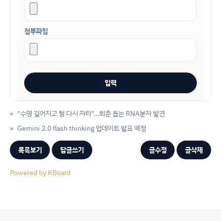
첨부파일
«
"수명 길어지고 털 다시 자라"…회춘 돕는 RNA분자 발견
»
Gemini 2.0 flash thinking 업데이트 발표 예정
목록보기
답글쓰기
글수정
글삭제
Powered by KBoard