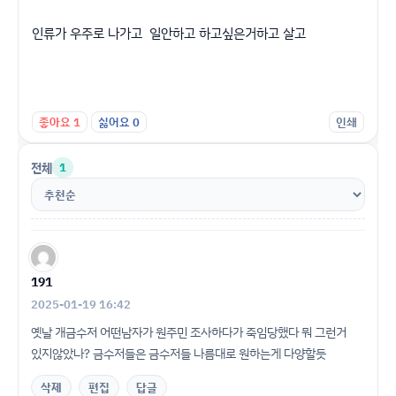
인류가 우주로 나가고 일안하고 하고싶은거하고 살고
좋아요
1
싫어요
0
인쇄
전체
1
191
2025-01-19 16:42
옛날 개금수저 어떤남자가 원주민 조사하다가 죽임당했다 뭐 그런거
있지않았나? 금수저들은 금수저들 나름대로 원하는게 다양할듯
삭제
편집
답글