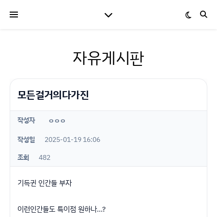
자유게시판
모든걸거의다가진
작성자
ㅇㅇㅇ
작성일
2025-01-19 16:06
조회
482
기득귄 인간들 부자
이런인간들도 특이점 원하나...?