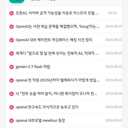
오픈AI, 사이버 공격 가능성을 이유로 아스트라 모델 출시 연기
10:32
N
OpenAI는 사전 학습 문제를 해결했으며, 'Doug'라는 코드명을 가진 훨씬 더 큰 모델을 활발히 개발 중
2026.08.07
N
OpenAI 내부 에이전트 허깅페이스 해킹 사건 정리
2026.08.07
N
세게디 "앞으로 몇 달 안에 우리는 전복적 AI, 적대적 AI 둘 다 보게 될 것"
2026.08.07
N
gemini 3.7 flash 떡밥
2026.08.07
N
openai 전 직원 2035년까지 텔레파시가 어떻게 생길 수 있는지
2026.08.06
N
닉 "전부 숏을 쳐야 할지, 아니면 특이점이 오니까 전부 롱을 쳐야 할지 모르겠다.”
2026.08.06
N
openai 연구속도 의식적으로 늦추고 있다
2026.08.06
N
openai 내부모델 mewfour 등장
2026.08.05
N