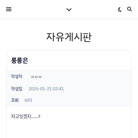
자유게시판
룽룽은
작성자
ㅇㅇㅇ
작성일
2025-01-21 02:41
조회
603
자고잇겠지......?