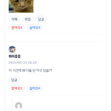
삭제
편집
답글
좋아요
1
싫어요
0
하이룽룽
2025-01-21 18:20
이 시간에 왜 다들 안 자구 있음??
답글
좋아요
1
싫어요
0