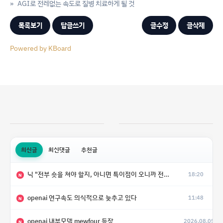
»
AGI로 전레없는 속도로 질병 치료하게 될 것
목록보기
답글쓰기
글수정
글삭제
Powered by KBoard
최신글
최신댓글
추천글
닉 "전부 숏을 쳐야 할지, 아니면 특이점이 오니까 전부 롱을 쳐야 할지 모르겠다.”
18:20
N
openai 연구속도 의식적으로 늦추고 있다
11:48
N
openai 내부모델 mewfour 등장
2026.08.05
N