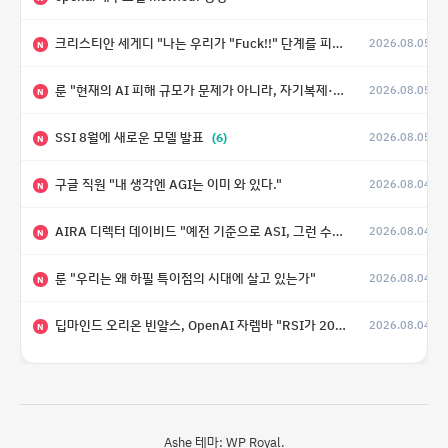
크리스티안 세게디 "나는 우리가 "Fuck!!" 단계를 피할 수 있기를 바랄 뿐"
2026.08.05
N
룬 "현재의 AI 피해 규모가 문제가 아니라, 자기복제·탈출·확산이 가능한 지능형 시스템의 피해에는 이론적으로 상한이 없다는 것이 문제"
2026.08.05
N
SSI 8월에 새로운 모델 발표
(6)
2026.08.05
N
구글 직원 "내 생각엔 AGI는 이미 와 있다."
2026.08.04
N
AIRA 디렉터 데이비드 "예전 기준으로 ASI, 그런 수준은 바로 다음 분기에 온다"
2026.08.04
N
룬 "우리는 왜 하필 특이점의 시대에 살고 있는가"
2026.08.04
N
딥마인드 오리온 빈얄스, OpenAI 자렘바 "RSI가 2027년이나 2028년까지 달성될 수도 있다"
2026.08.04
N
Ashe 테마:
WP Royal
.