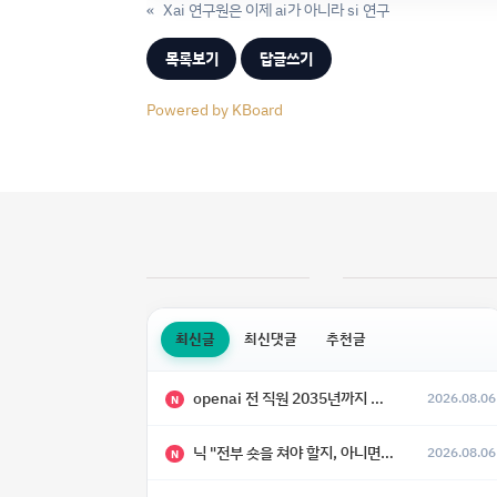
«
Xai 연구원은 이제 ai가 아니라 si 연구
목록보기
답글쓰기
Powered by KBoard
최신글
최신댓글
추천글
openai 전 직원 2035년까지 텔레파시가 어떻게 생길 수 있는지
2026.08.06
N
닉 "전부 숏을 쳐야 할지, 아니면 특이점이 오니까 전부 롱을 쳐야 할지 모르겠다.”
2026.08.06
N