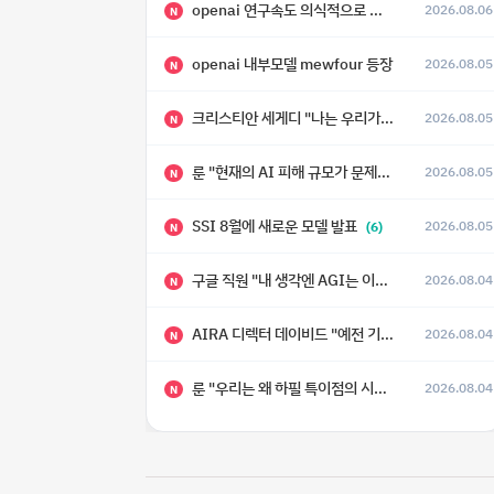
openai 연구속도 의식적으로 늦추고 있다
2026.08.06
N
openai 내부모델 mewfour 등장
2026.08.05
N
크리스티안 세게디 "나는 우리가 "Fuck!!" 단계를 피할 수 있기를 바랄 뿐"
2026.08.05
N
룬 "현재의 AI 피해 규모가 문제가 아니라, 자기복제·탈출·확산이 가능한 지능형 시스템의 피해에는 이론적으로 상한이 없다는 것이 문제"
2026.08.05
N
SSI 8월에 새로운 모델 발표
2026.08.05
(6)
N
구글 직원 "내 생각엔 AGI는 이미 와 있다."
2026.08.04
N
AIRA 디렉터 데이비드 "예전 기준으로 ASI, 그런 수준은 바로 다음 분기에 온다"
2026.08.04
N
룬 "우리는 왜 하필 특이점의 시대에 살고 있는가"
2026.08.04
N