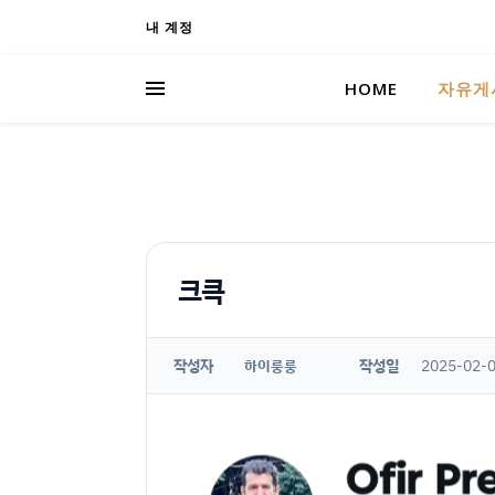
내 계정
HOME
자유게
크큭
작성자
작성일
2025-02-0
하이룽룽