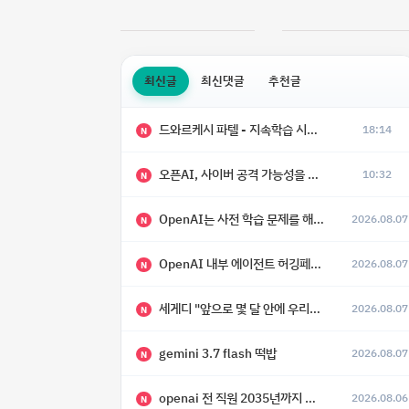
최신글
최신댓글
추천글
드와르케시 파텔 - 지속학습 시대에 대한 8가지 예측
18:14
N
오픈AI, 사이버 공격 가능성을 이유로 아스트라 모델 출시 연기
10:32
N
OpenAI는 사전 학습 문제를 해결했으며, 'Doug'라는 코드명을 가진 훨씬 더 큰 모델을 활발히 개발 중
2026.08.07
N
OpenAI 내부 에이전트 허깅페이스 해킹 사건 정리
2026.08.07
N
세게디 "앞으로 몇 달 안에 우리는 전복적 AI, 적대적 AI 둘 다 보게 될 것"
2026.08.07
N
gemini 3.7 flash 떡밥
2026.08.07
N
openai 전 직원 2035년까지 텔레파시가 어떻게 생길 수 있는지
2026.08.06
N