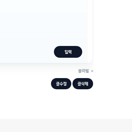
블랙웰
»
글수정
글삭제