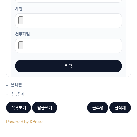
사진
첨부파일
«
블랙웰
»
추..추어
목록보기
답글쓰기
글수정
글삭제
Powered by KBoard