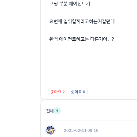
코딩 부분 에이전트가
요번에 일위할꺼라고하는거같던데
완벽 에이전트하고는 다른거아님?
좋아요
2
싫어요
0
전체
1
2025-02-11 08:10