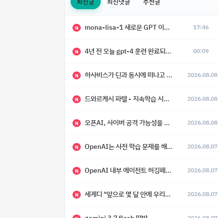
최신글
최신댓글
추천글
mona-lisa-1 새로운 GPT 이미지 모델 등장
17:46
N
4년 전 오늘 gpt-4 훈련 완료되었다고 함
00:09
N
하사비스가 딘과 동시에 떠나고 싶어 했다
2026.08.08
N
드와르케시 파텔 - 지속학습 시대에 대한 8가지 예측
2026.08.08
N
오픈AI, 사이버 공격 가능성을 이유로 아스트라 모델 출시 연기
2026.08.08
N
OpenAI는 사전 학습 문제를 해결했으며, 'Doug'라는 코드명을 가진 훨씬 더 큰 모델을 활발히 개발 중
2026.08.07
N
OpenAI 내부 에이전트 허깅페이스 해킹 사건 정리
2026.08.07
N
세게디 "앞으로 몇 달 안에 우리는 전복적 AI, 적대적 AI 둘 다 보게 될 것"
2026.08.07
N
gemini 3.7 flash 떡밥
2026.08.07