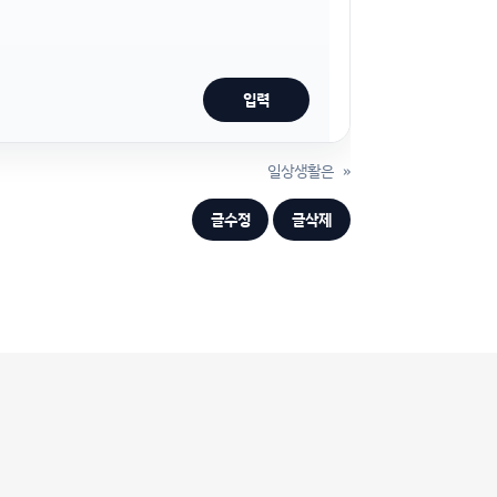
일상생활은
»
글수정
글삭제