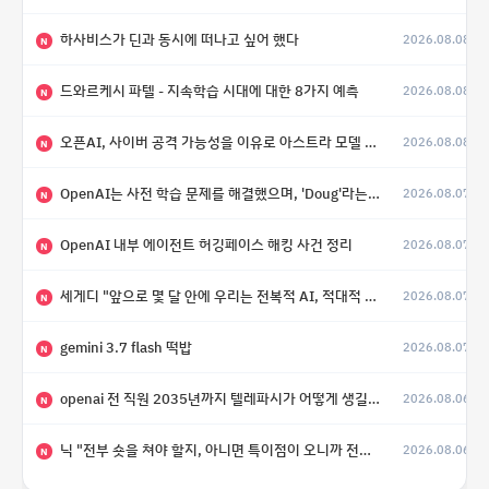
하사비스가 딘과 동시에 떠나고 싶어 했다
2026.08.08
N
드와르케시 파텔 - 지속학습 시대에 대한 8가지 예측
2026.08.08
N
오픈AI, 사이버 공격 가능성을 이유로 아스트라 모델 출시 연기
2026.08.08
N
OpenAI는 사전 학습 문제를 해결했으며, 'Doug'라는 코드명을 가진 훨씬 더 큰 모델을 활발히 개발 중
2026.08.07
N
OpenAI 내부 에이전트 허깅페이스 해킹 사건 정리
2026.08.07
N
세게디 "앞으로 몇 달 안에 우리는 전복적 AI, 적대적 AI 둘 다 보게 될 것"
2026.08.07
N
gemini 3.7 flash 떡밥
2026.08.07
N
openai 전 직원 2035년까지 텔레파시가 어떻게 생길 수 있는지
2026.08.06
N
닉 "전부 숏을 쳐야 할지, 아니면 특이점이 오니까 전부 롱을 쳐야 할지 모르겠다.”
2026.08.06
N