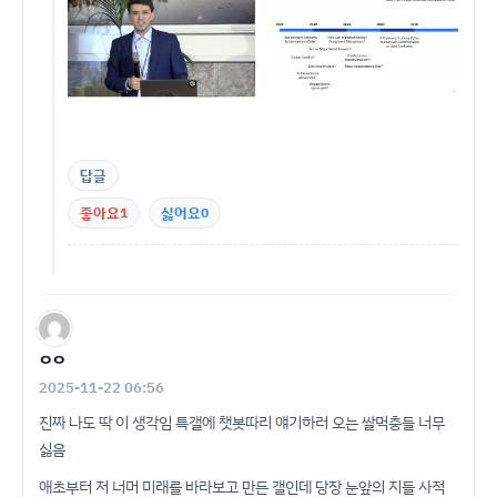
답글
좋아요
1
싫어요
0
ㅇㅇ
2025-11-22 06:56
진짜 나도 딱 이 생각임 특갤에 챗봇따리 얘기하러 오는 쌀먹충들 너무
싫음
애초부터 저 너머 미래를 바라보고 만든 갤인데 당장 눈앞의 지들 사적