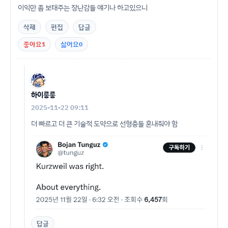
이익만 좀 보태주는 장난감들 얘기나 하고있으니
삭제
편집
답글
좋아요
1
싫어요
0
하이룽룽
2025-11-22 09:11
더 빠르고 더 큰 기술적 도약으로 선형충들 혼내줘야 함
답글