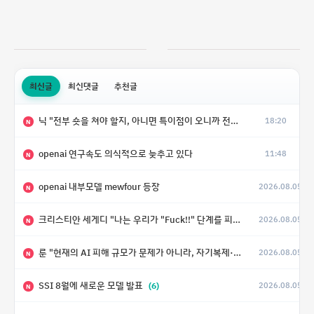
최신글
최신댓글
추천글
닉 "전부 숏을 쳐야 할지, 아니면 특이점이 오니까 전부 롱을 쳐야 할지 모르겠다.”
18:20
N
openai 연구속도 의식적으로 늦추고 있다
11:48
N
openai 내부모델 mewfour 등장
2026.08.05
N
크리스티안 세게디 "나는 우리가 "Fuck!!" 단계를 피할 수 있기를 바랄 뿐"
2026.08.05
N
룬 "현재의 AI 피해 규모가 문제가 아니라, 자기복제·탈출·확산이 가능한 지능형 시스템의 피해에는 이론적으로 상한이 없다는 것이 문제"
2026.08.05
N
SSI 8월에 새로운 모델 발표
(6)
2026.08.05
N