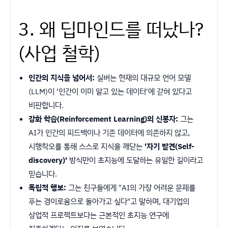
3. 왜 딥마인드를 떠났나?
(사업 철학)
인간의 지식을 넘어서:
실버는 현재의 대규모 언어 모델
(LLM)이 '인간이 이미 알고 있는 데이터'에 갇혀 있다고
비판합니다.
강화 학습(Reinforcement Learning)의 신봉자:
그는
AI가 인간의 피드백이나 기존 데이터에 의존하지 않고,
시행착오를 통해 스스로 지식을 깨닫는
'자기 발견(Self-
discovery)'
방식만이 초지능에 도달하는 유일한 길이라고
믿습니다.
독립적 행보:
그는 친구들에게 "AI의 가장 어려운 문제를
푸는 경이로움으로 돌아가고 싶다"고 말하며, 대기업의
상업적 프로젝트보다는 근본적인 초지능 연구에