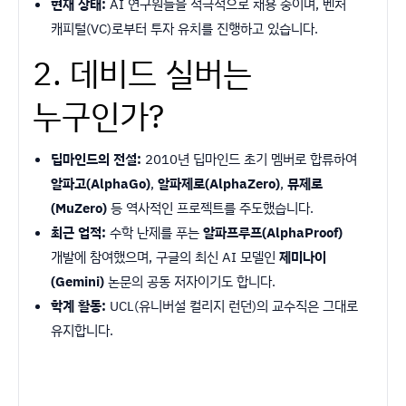
현재 상태:
AI 연구원들을 적극적으로 채용 중이며, 벤처
캐피털(VC)로부터 투자 유치를 진행하고 있습니다.
2. 데비드 실버는
누구인가?
딥마인드의 전설:
2010년 딥마인드 초기 멤버로 합류하여
알파고(AlphaGo)
,
알파제로(AlphaZero)
,
뮤제로
(MuZero)
등 역사적인 프로젝트를 주도했습니다.
최근 업적:
수학 난제를 푸는
알파프루프(AlphaProof)
개발에 참여했으며, 구글의 최신 AI 모델인
제미나이
(Gemini)
논문의 공동 저자이기도 합니다.
학계 활동:
UCL(유니버설 컬리지 런던)의 교수직은 그대로
유지합니다.