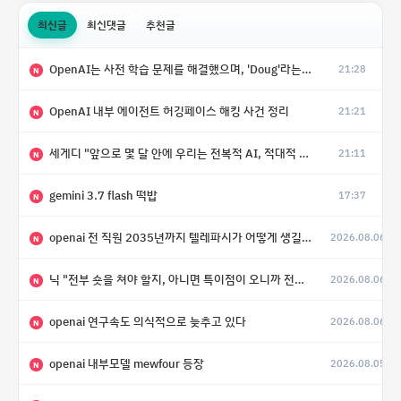
최신글
최신댓글
추천글
OpenAI는 사전 학습 문제를 해결했으며, 'Doug'라는 코드명을 가진 훨씬 더 큰 모델을 활발히 개발 중
21:28
N
OpenAI 내부 에이전트 허깅페이스 해킹 사건 정리
21:21
N
세게디 "앞으로 몇 달 안에 우리는 전복적 AI, 적대적 AI 둘 다 보게 될 것"
21:11
N
gemini 3.7 flash 떡밥
17:37
N
openai 전 직원 2035년까지 텔레파시가 어떻게 생길 수 있는지
2026.08.06
N
닉 "전부 숏을 쳐야 할지, 아니면 특이점이 오니까 전부 롱을 쳐야 할지 모르겠다.”
2026.08.06
N
openai 연구속도 의식적으로 늦추고 있다
2026.08.06
N
openai 내부모델 mewfour 등장
2026.08.05
N