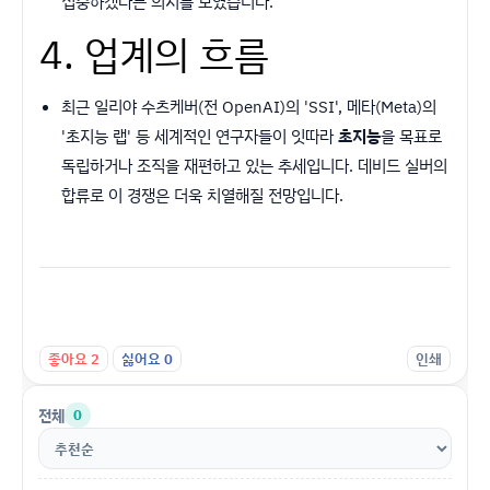
집중하겠다는 의지를 보였습니다.
4. 업계의 흐름
최근 일리야 수츠케버(전 OpenAI)의 'SSI', 메타(Meta)의
'초지능 랩' 등 세계적인 연구자들이 잇따라
초지능
을 목표로
독립하거나 조직을 재편하고 있는 추세입니다. 데비드 실버의
합류로 이 경쟁은 더욱 치열해질 전망입니다.
좋아요
2
싫어요
0
인쇄
전체
0