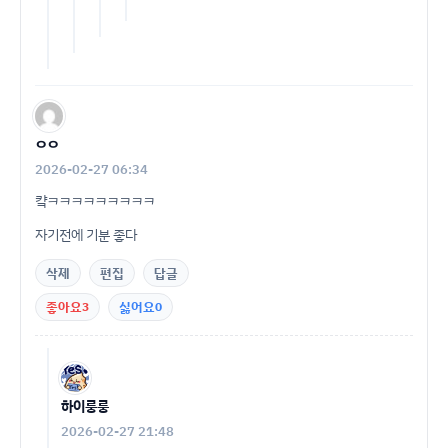
ㅇㅇ
2026-02-27 06:34
컄ㅋㅋㅋㅋㅋㅋㅋㅋㅋ
자기전에 기분 좋다
삭제
편집
답글
좋아요
3
싫어요
0
하이룽룽
2026-02-27 21:48