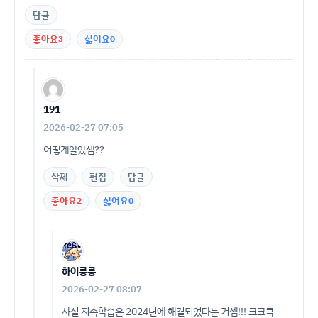
답글
좋아요
3
싫어요
0
191
2026-02-27 07:05
어떻게알았셈??
삭제
편집
답글
좋아요
2
싫어요
0
하이룽룽
2026-02-27 08:07
사실 지속학습은 2024년에 해결되었다는 거셈!!! 크크큭