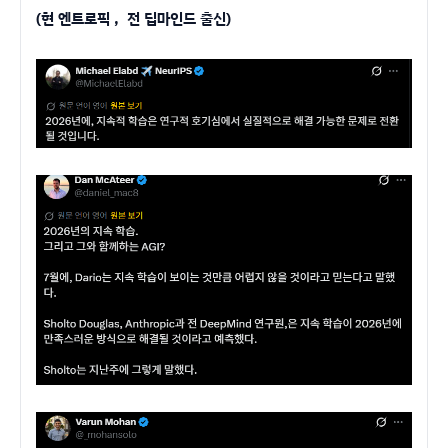
(현 엔트로픽 , 전 딥마인드 출신)