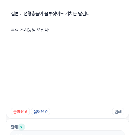
결론 : 선형충들이 울부짖어도 기차는 달린다
ㄹㅇ 초지능님 오신다
좋아요
6
싫어요
0
인쇄
전체
7