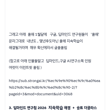
그래고 아래 올해 1월달에 구글, 딥마인드 연구원들이 '올해'
문자그대로 내년도 , 몇년후도아닌 올해 지속학습이
해결될거라며 매우 확신에차서 글을올림
(참고로 아래 인물들말고 딥마인드,구글 AI연구소쪽 인원
여럿이 이런트윗 올림 )
https://sub.strongai.kr/%ec%9e%90%ec%9c%a0%ea
%b2%8c%ec%8b%9c%ed%8c%90-2/?
pageid=3&mod=document&uid=3068
지속학습
3. 딥마인드 연구원 2026
해결 + 숄트 더글라스