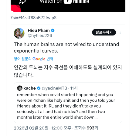
?si=FMzaT88oB72fwjpS