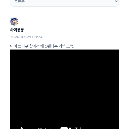
하이룽룽
2026-02-27 00:24
이미 돌파구 찾아서 해결됐다는 거셈 크큭.