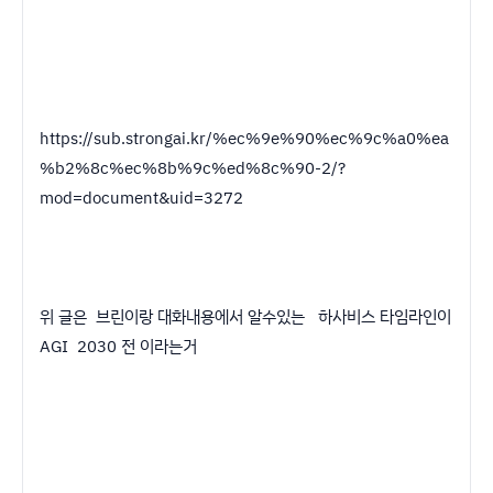
https://sub.strongai.kr/%ec%9e%90%ec%9c%a0%ea
%b2%8c%ec%8b%9c%ed%8c%90-2/?
mod=document&uid=3272
위 글은 브린이랑 대화내용에서 알수있는 하사비스 타임라인이
AGI 2030 전 이라는거