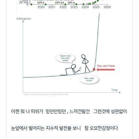
이젠 뭐 나 따위가 믿던안믿던 , 느끼건말건 그런것에 상관없이
눈앞에서 벌어지는 지수적 발전을 보니 참 오묘한감정이다