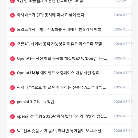
4년 전 오늘 gpt-4 훈련 완료되었다고 함
00:09
N
하사비스가 딘과 동시에 떠나고 싶어 했다
2026.08.08
N
드와르케시 파텔 - 지속학습 시대에 대한 8가지 예측
2026.08.08
N
오픈AI, 사이버 공격 가능성을 이유로 아스트라 모델 출시 연기
2026.08.08
N
OpenAI는 사전 학습 문제를 해결했으며, 'Doug'라는 코드명을 가진 훨씬 더 큰 모델을 활발히 개발 중
2026.08.07
N
OpenAI 내부 에이전트 허깅페이스 해킹 사건 정리
2026.08.07
N
세게디 "앞으로 몇 달 안에 우리는 전복적 AI, 적대적 AI 둘 다 보게 될 것"
2026.08.07
N
gemini 3.7 flash 떡밥
2026.08.07
N
openai 전 직원 2035년까지 텔레파시가 어떻게 생길 수 있는지
2026.08.06
N
닉 "전부 숏을 쳐야 할지, 아니면 특이점이 오니까 전부 롱을 쳐야 할지 모르겠다.”
2026.08.06
N