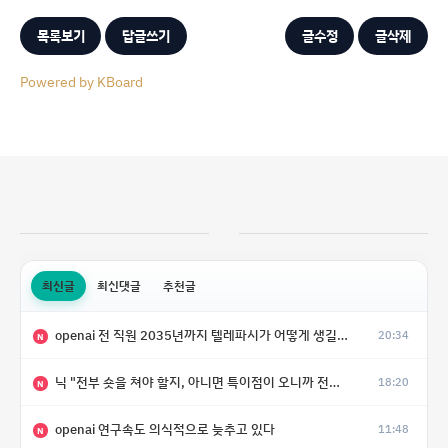
목록보기
답글쓰기
글수정
글삭제
Powered by KBoard
최신글
최신댓글
추천글
openai 전 직원 2035년까지 텔레파시가 어떻게 생길 수 있는지
20:34
N
닉 "전부 숏을 쳐야 할지, 아니면 특이점이 오니까 전부 롱을 쳐야 할지 모르겠다.”
18:20
N
openai 연구속도 의식적으로 늦추고 있다
11:48
N