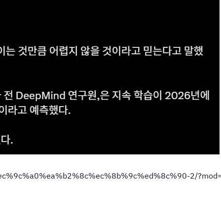
%90%ec%9c%a0%ea%b2%8c%ec%8b%9c%ed%8c%90-2/?mod=