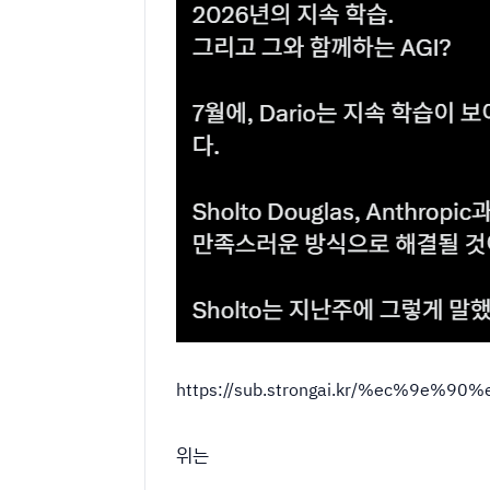
https://sub.strongai.kr/%ec%9e
위는