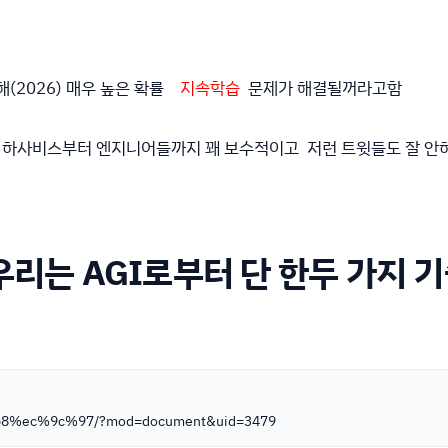
(2026) 매우 높은 확률
지속학습
문제가 해결될꺼라고함
하사비스부터 엔지니어들까지 꽤 보수적이고 저런 트윗들도 잘 안하
우리는 AGI로부터 단 한두 가지 
a%b8%ec%9c%97/?mod=document&uid=3479