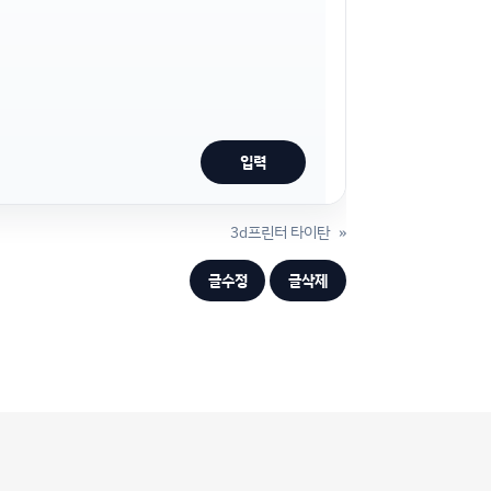
3d프린터 타이탄
»
글수정
글삭제