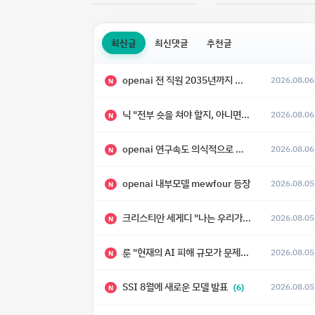
최신글
최신댓글
추천글
openai 전 직원 2035년까지 텔레파시가 어떻게 생길 수 있는지
2026.08.06
N
닉 "전부 숏을 쳐야 할지, 아니면 특이점이 오니까 전부 롱을 쳐야 할지 모르겠다.”
2026.08.06
N
openai 연구속도 의식적으로 늦추고 있다
2026.08.06
N
openai 내부모델 mewfour 등장
2026.08.05
N
크리스티안 세게디 "나는 우리가 "Fuck!!" 단계를 피할 수 있기를 바랄 뿐"
2026.08.05
N
룬 "현재의 AI 피해 규모가 문제가 아니라, 자기복제·탈출·확산이 가능한 지능형 시스템의 피해에는 이론적으로 상한이 없다는 것이 문제"
2026.08.05
N
SSI 8월에 새로운 모델 발표
2026.08.05
(6)
N