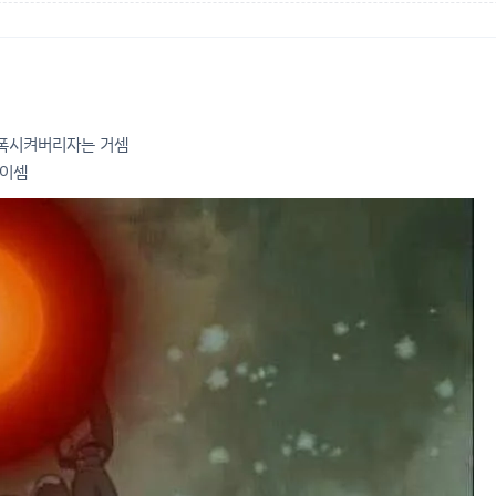
폭시켜버리자는 거셈
식이셈