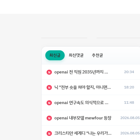
최신글
최신댓글
추천글
openai 전 직원 2035년까지 텔레파시가 어떻게 생길 수 있는지
20:34
N
닉 "전부 숏을 쳐야 할지, 아니면 특이점이 오니까 전부 롱을 쳐야 할지 모르겠다.”
18:20
N
openai 연구속도 의식적으로 늦추고 있다
11:48
N
openai 내부모델 mewfour 등장
2026.08.05
N
크리스티안 세게디 "나는 우리가 "Fuck!!" 단계를 피할 수 있기를 바랄 뿐"
2026.08.05
N