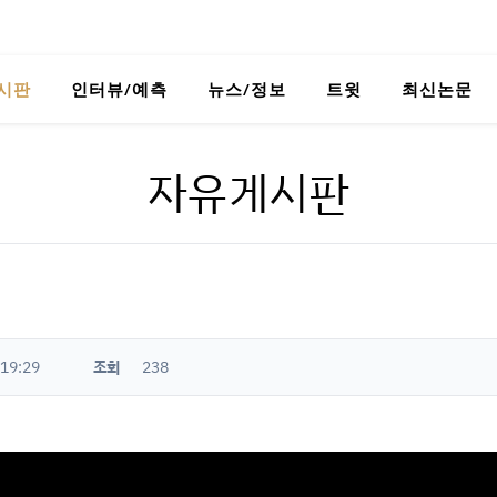
시판
인터뷰/예측
뉴스/정보
트윗
최신논문
자유게시판
 19:29
조회
238