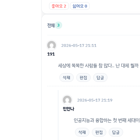
좋아요
2
싫어요
0
전체
3
2026-05-17 21:11
191
세상에 똑똑한 사람들 참 많다.. 난 대체 뭘까
삭제
편집
답글
2026-05-17 21:19
인안나
인공지능과 융합하는 첫 번째 세대
삭제
편집
답글