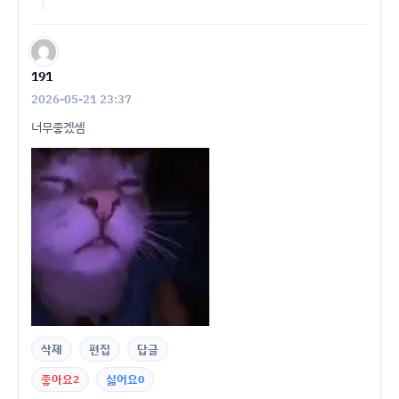
191
2026-05-21 23:37
너무좋겠셈
삭제
편집
답글
좋아요
2
싫어요
0