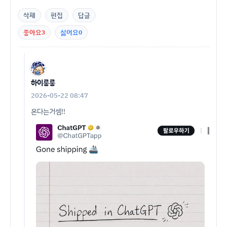
삭제
편집
답글
좋아요
3
싫어요
0
하이룽룽
2026-05-22 08:47
온다는거셈!!