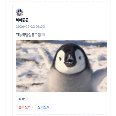
하이룽룽
2026-05-22 08:33
지능폭발얼릉오셈!!!!
답글
좋아요
2
싫어요
0