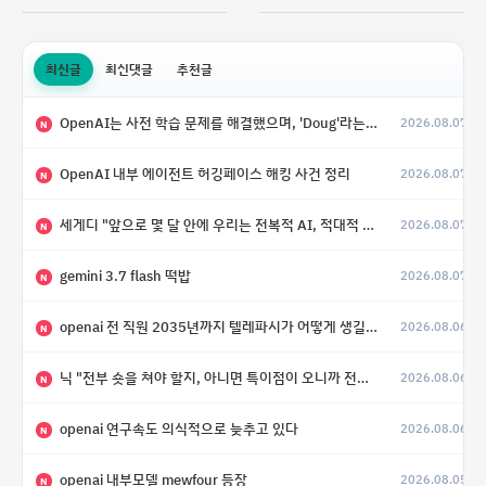
최신글
최신댓글
추천글
OpenAI는 사전 학습 문제를 해결했으며, 'Doug'라는 코드명을 가진 훨씬 더 큰 모델을 활발히 개발 중
2026.08.07
N
OpenAI 내부 에이전트 허깅페이스 해킹 사건 정리
2026.08.07
N
세게디 "앞으로 몇 달 안에 우리는 전복적 AI, 적대적 AI 둘 다 보게 될 것"
2026.08.07
N
gemini 3.7 flash 떡밥
2026.08.07
N
openai 전 직원 2035년까지 텔레파시가 어떻게 생길 수 있는지
2026.08.06
N
닉 "전부 숏을 쳐야 할지, 아니면 특이점이 오니까 전부 롱을 쳐야 할지 모르겠다.”
2026.08.06
N
openai 연구속도 의식적으로 늦추고 있다
2026.08.06
N
openai 내부모델 mewfour 등장
2026.08.05
N