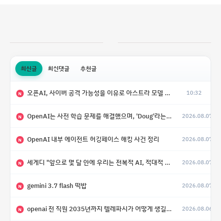
최신글
최신댓글
추천글
오픈AI, 사이버 공격 가능성을 이유로 아스트라 모델 출시 연기
10:32
N
OpenAI는 사전 학습 문제를 해결했으며, 'Doug'라는 코드명을 가진 훨씬 더 큰 모델을 활발히 개발 중
2026.08.07
N
OpenAI 내부 에이전트 허깅페이스 해킹 사건 정리
2026.08.07
N
세게디 "앞으로 몇 달 안에 우리는 전복적 AI, 적대적 AI 둘 다 보게 될 것"
2026.08.07
N
gemini 3.7 flash 떡밥
2026.08.07
N
openai 전 직원 2035년까지 텔레파시가 어떻게 생길 수 있는지
2026.08.06
N