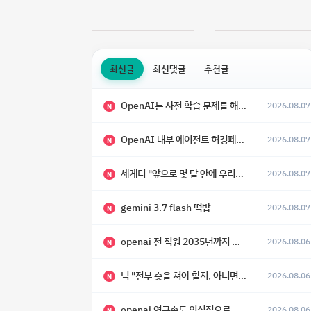
최신글
최신댓글
추천글
OpenAI는 사전 학습 문제를 해결했으며, 'Doug'라는 코드명을 가진 훨씬 더 큰 모델을 활발히 개발 중
2026.08.07
N
OpenAI 내부 에이전트 허깅페이스 해킹 사건 정리
2026.08.07
N
세게디 "앞으로 몇 달 안에 우리는 전복적 AI, 적대적 AI 둘 다 보게 될 것"
2026.08.07
N
gemini 3.7 flash 떡밥
2026.08.07
N
openai 전 직원 2035년까지 텔레파시가 어떻게 생길 수 있는지
2026.08.06
N
닉 "전부 숏을 쳐야 할지, 아니면 특이점이 오니까 전부 롱을 쳐야 할지 모르겠다.”
2026.08.06
N
openai 연구속도 의식적으로 늦추고 있다
2026.08.06
N