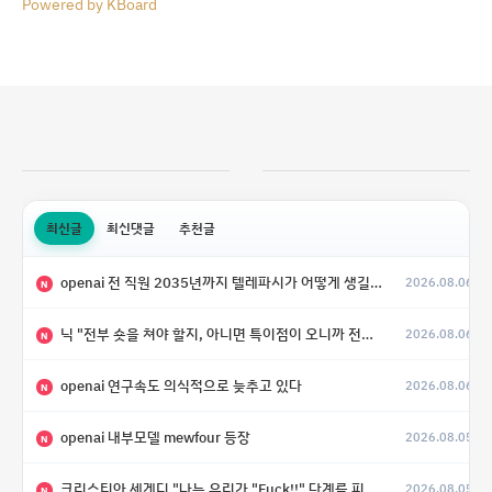
Powered by KBoard
최신글
최신댓글
추천글
openai 전 직원 2035년까지 텔레파시가 어떻게 생길 수 있는지
2026.08.06
N
닉 "전부 숏을 쳐야 할지, 아니면 특이점이 오니까 전부 롱을 쳐야 할지 모르겠다.”
2026.08.06
N
openai 연구속도 의식적으로 늦추고 있다
2026.08.06
N
openai 내부모델 mewfour 등장
2026.08.05
N
크리스티안 세게디 "나는 우리가 "Fuck!!" 단계를 피할 수 있기를 바랄 뿐"
2026.08.05
N