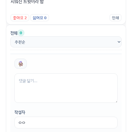
지워진 트윗이라 함
좋아요
2
싫어요
0
인쇄
전체
0
작성자