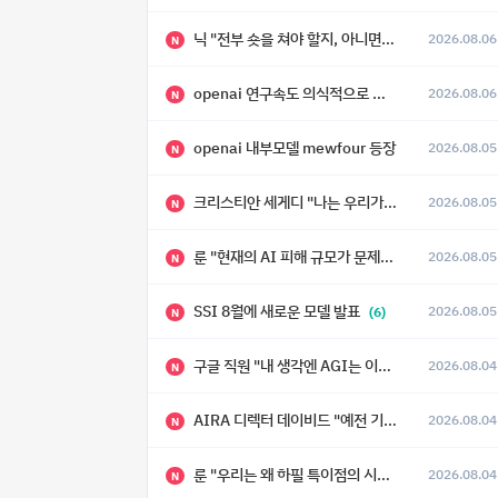
닉 "전부 숏을 쳐야 할지, 아니면 특이점이 오니까 전부 롱을 쳐야 할지 모르겠다.”
2026.08.06
N
openai 연구속도 의식적으로 늦추고 있다
2026.08.06
N
openai 내부모델 mewfour 등장
2026.08.05
N
크리스티안 세게디 "나는 우리가 "Fuck!!" 단계를 피할 수 있기를 바랄 뿐"
2026.08.05
N
룬 "현재의 AI 피해 규모가 문제가 아니라, 자기복제·탈출·확산이 가능한 지능형 시스템의 피해에는 이론적으로 상한이 없다는 것이 문제"
2026.08.05
N
SSI 8월에 새로운 모델 발표
2026.08.05
(6)
N
구글 직원 "내 생각엔 AGI는 이미 와 있다."
2026.08.04
N
AIRA 디렉터 데이비드 "예전 기준으로 ASI, 그런 수준은 바로 다음 분기에 온다"
2026.08.04
N
룬 "우리는 왜 하필 특이점의 시대에 살고 있는가"
2026.08.04
N