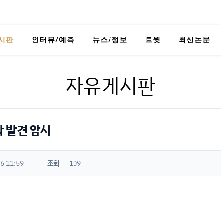
시판
인터뷰/예측
뉴스/정보
트윗
최신논문
자유게시판
학 발견 암시
6 11:59
조회
109