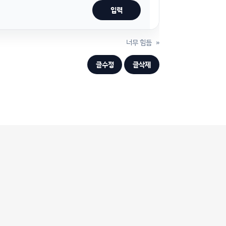
너무 힘듬
»
글수정
글삭제