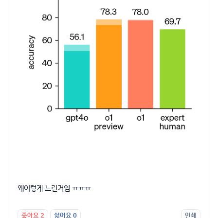
왜이렇게 느린거임 ㅠㅠㅠ
좋아요
2
싫어요
0
인쇄