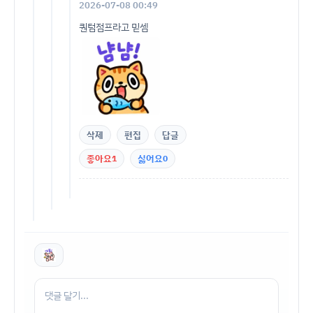
2026-07-08 00:49
퀀텀점프라고 믿셈
삭제
편집
답글
좋아요
1
싫어요
0