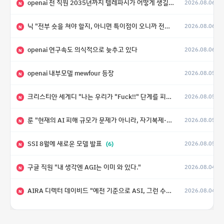
openai 전 직원 2035년까지 텔레파시가 어떻게 생길 수 있는지
2026.08.06
N
닉 "전부 숏을 쳐야 할지, 아니면 특이점이 오니까 전부 롱을 쳐야 할지 모르겠다.”
2026.08.06
N
openai 연구속도 의식적으로 늦추고 있다
2026.08.06
N
openai 내부모델 mewfour 등장
2026.08.05
N
크리스티안 세게디 "나는 우리가 "Fuck!!" 단계를 피할 수 있기를 바랄 뿐"
2026.08.05
N
룬 "현재의 AI 피해 규모가 문제가 아니라, 자기복제·탈출·확산이 가능한 지능형 시스템의 피해에는 이론적으로 상한이 없다는 것이 문제"
2026.08.05
N
SSI 8월에 새로운 모델 발표
(6)
2026.08.05
N
구글 직원 "내 생각엔 AGI는 이미 와 있다."
2026.08.04
N
AIRA 디렉터 데이비드 "예전 기준으로 ASI, 그런 수준은 바로 다음 분기에 온다"
2026.08.04
N