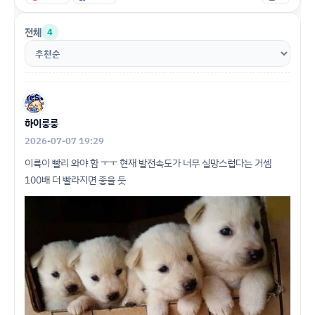
전체
4
하이룽룽
2026-07-07 19:29
이륙이 빨리 와야 함 ㅜㅜ 현재 발전속도가 너무 실망스럽다는 거셈
100배 더 빨라지면 좋을 듯