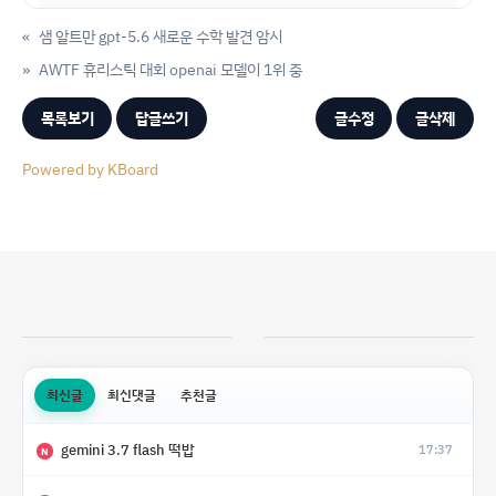
«
샘 알트만 gpt-5.6 새로운 수학 발견 암시
»
AWTF 휴리스틱 대회 openai 모델이 1위 중
목록보기
답글쓰기
글수정
글삭제
Powered by KBoard
최신글
최신댓글
추천글
gemini 3.7 flash 떡밥
17:37
N