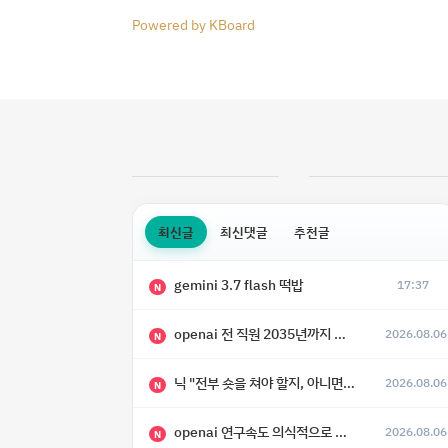
Powered by KBoard
최신글
최신댓글
추천글
gemini 3.7 flash 떡밥
17:37
N
openai 전 직원 2035년까지 텔레파시가 어떻게 생길 수 있는지
2026.08.06
N
닉 "전부 숏을 쳐야 할지, 아니면 특이점이 오니까 전부 롱을 쳐야 할지 모르겠다.”
2026.08.06
N
openai 연구속도 의식적으로 늦추고 있다
2026.08.06
N