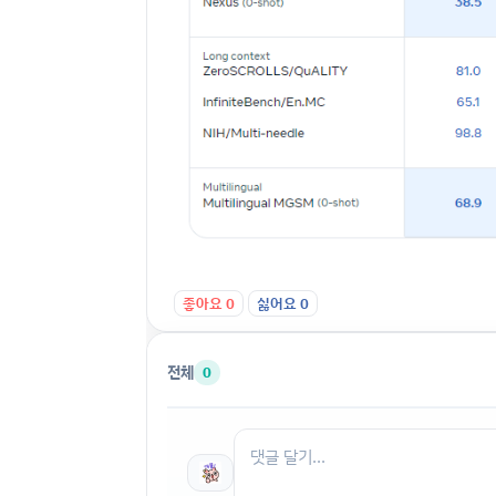
좋아요
0
싫어요
0
전체
0