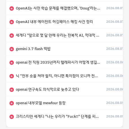
OpenAI는 사전 학습 문제를 해결했으며, 'Doug'라는 코드명을 가진 훨씬 더 큰 모델을 활발히 개발 중
2026.08.07
N
OpenAI 내부 에이전트 허깅페이스 해킹 사건 정리
2026.08.07
N
세게디 "앞으로 몇 달 안에 우리는 전복적 AI, 적대적 AI 둘 다 보게 될 것"
2026.08.07
N
gemini 3.7 flash 떡밥
2026.08.07
N
openai 전 직원 2035년까지 텔레파시가 어떻게 생길 수 있는지
2026.08.06
N
닉 "전부 숏을 쳐야 할지, 아니면 특이점이 오니까 전부 롱을 쳐야 할지 모르겠다.”
2026.08.06
N
openai 연구속도 의식적으로 늦추고 있다
2026.08.06
N
openai 내부모델 mewfour 등장
2026.08.05
N
크리스티안 세게디 "나는 우리가 "Fuck!!" 단계를 피할 수 있기를 바랄 뿐"
2026.08.05
N