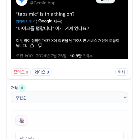
좋아요
0
싫어요
0
인쇄
전체
0