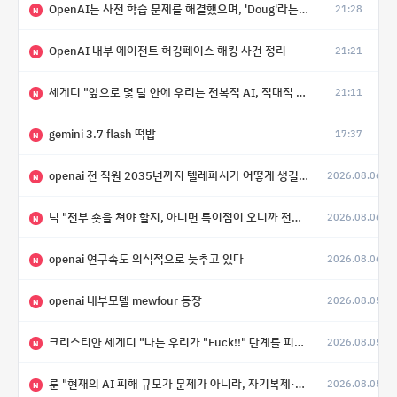
OpenAI는 사전 학습 문제를 해결했으며, 'Doug'라는 코드명을 가진 훨씬 더 큰 모델을 활발히 개발 중
21:28
N
OpenAI 내부 에이전트 허깅페이스 해킹 사건 정리
21:21
N
세게디 "앞으로 몇 달 안에 우리는 전복적 AI, 적대적 AI 둘 다 보게 될 것"
21:11
N
gemini 3.7 flash 떡밥
17:37
N
openai 전 직원 2035년까지 텔레파시가 어떻게 생길 수 있는지
2026.08.06
N
닉 "전부 숏을 쳐야 할지, 아니면 특이점이 오니까 전부 롱을 쳐야 할지 모르겠다.”
2026.08.06
N
openai 연구속도 의식적으로 늦추고 있다
2026.08.06
N
openai 내부모델 mewfour 등장
2026.08.05
N
크리스티안 세게디 "나는 우리가 "Fuck!!" 단계를 피할 수 있기를 바랄 뿐"
2026.08.05
N
룬 "현재의 AI 피해 규모가 문제가 아니라, 자기복제·탈출·확산이 가능한 지능형 시스템의 피해에는 이론적으로 상한이 없다는 것이 문제"
2026.08.05
N