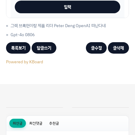
«
그렉 브록먼이랑 제품 리더 Peter Deng OpenAI 떠난다네
»
Gpt-4o 0806
목록보기
답글쓰기
글수정
글삭제
Powered by KBoard
최신글
최신댓글
추천글