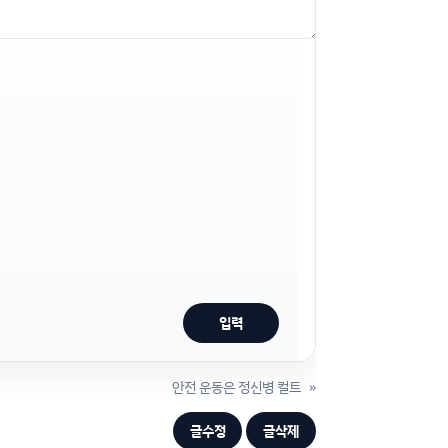
안전 운동은 정신병 컬트
»
글수정
글삭제