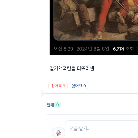
딸기핵폭탄을 터뜨리셈
좋아요
1
싫어요
0
전체
0