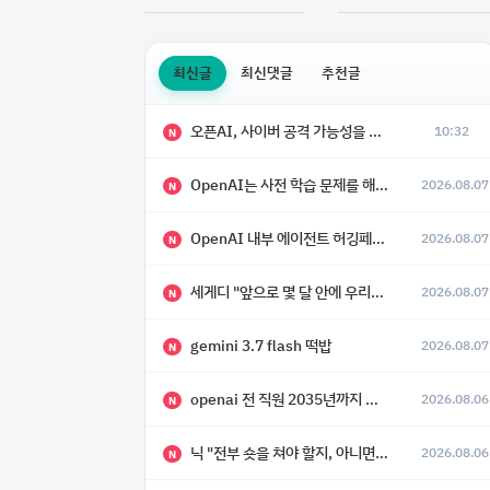
최신글
최신댓글
추천글
오픈AI, 사이버 공격 가능성을 이유로 아스트라 모델 출시 연기
10:32
N
OpenAI는 사전 학습 문제를 해결했으며, 'Doug'라는 코드명을 가진 훨씬 더 큰 모델을 활발히 개발 중
2026.08.07
N
OpenAI 내부 에이전트 허깅페이스 해킹 사건 정리
2026.08.07
N
세게디 "앞으로 몇 달 안에 우리는 전복적 AI, 적대적 AI 둘 다 보게 될 것"
2026.08.07
N
gemini 3.7 flash 떡밥
2026.08.07
N
openai 전 직원 2035년까지 텔레파시가 어떻게 생길 수 있는지
2026.08.06
N
닉 "전부 숏을 쳐야 할지, 아니면 특이점이 오니까 전부 롱을 쳐야 할지 모르겠다.”
2026.08.06
N