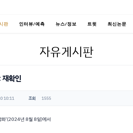
시판
인터뷰/예측
뉴스/정보
트윗
최신논문
자유게시판
xt 재확인
0 10:11
조회
1555
화'(2024년 8월 8일)에서