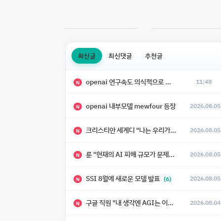
최신글
최신댓글
추천글
openai 연구속도 의식적으로 늦추고 있다
11:48
N
openai 내부모델 mewfour 등장
2026.08.05
N
크리스티안 세게디 "나는 우리가 "Fuck!!" 단계를 피할 수 있기를 바랄 뿐"
2026.08.05
N
룬 "현재의 AI 피해 규모가 문제가 아니라, 자기복제·탈출·확산이 가능한 지능형 시스템의 피해에는 이론적으로 상한이 없다는 것이 문제"
2026.08.05
N
SSI 8월에 새로운 모델 발표
2026.08.05
(6)
N
구글 직원 "내 생각엔 AGI는 이미 와 있다."
2026.08.04
N