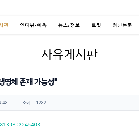
시판
인터뷰/예측
뉴스/정보
트윗
최신논문
자유게시판
"생명체 존재 가능성"
9:48
조회
1282
2408130802245408