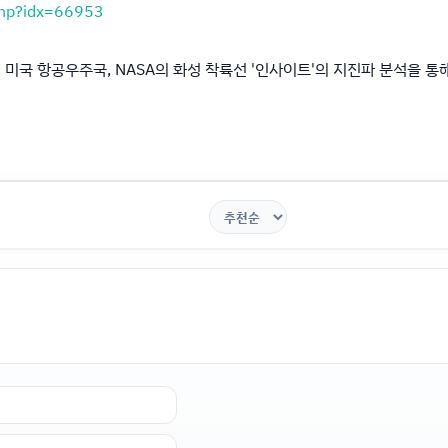
php?idx=66953
국 항공우주국, NASA의 화성 착륙선 '인사이트'의 지진파 분석을 통해