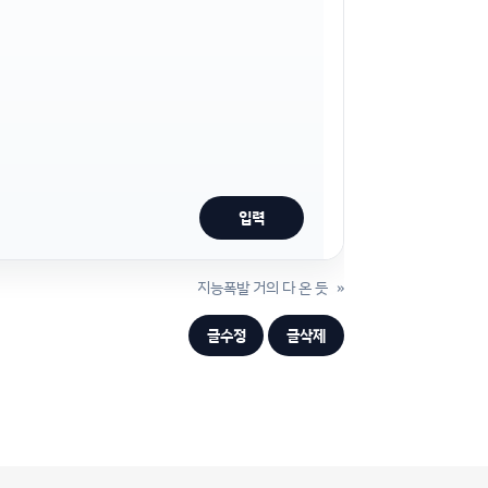
지능폭발 거의 다 온 듯
»
글수정
글삭제