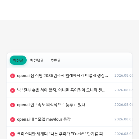
최신글
최신댓글
추천글
openai 전 직원 2035년까지 텔레파시가 어떻게 생길 수 있는지
2026.08.06
N
닉 "전부 숏을 쳐야 할지, 아니면 특이점이 오니까 전부 롱을 쳐야 할지 모르겠다.”
2026.08.06
N
openai 연구속도 의식적으로 늦추고 있다
2026.08.06
N
openai 내부모델 mewfour 등장
2026.08.05
N
크리스티안 세게디 "나는 우리가 "Fuck!!" 단계를 피할 수 있기를 바랄 뿐"
2026.08.05
N