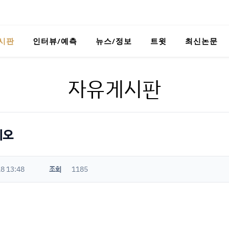
시판
인터뷰/예측
뉴스/정보
트윗
최신논문
자유게시판
디오
8 13:48
조회
1185