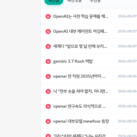
OpenAI는 사전 학습 문제를 해결했으며, 'Doug'라는 코드명을 가진 훨씬 더 큰 모델을 활발히 개발 중
2026.08.07
N
OpenAI 내부 에이전트 허깅페이스 해킹 사건 정리
2026.08.07
N
세게디 "앞으로 몇 달 안에 우리는 전복적 AI, 적대적 AI 둘 다 보게 될 것"
2026.08.07
N
gemini 3.7 flash 떡밥
2026.08.07
N
openai 전 직원 2035년까지 텔레파시가 어떻게 생길 수 있는지
2026.08.06
N
닉 "전부 숏을 쳐야 할지, 아니면 특이점이 오니까 전부 롱을 쳐야 할지 모르겠다.”
2026.08.06
N
openai 연구속도 의식적으로 늦추고 있다
2026.08.06
N
openai 내부모델 mewfour 등장
2026.08.05
N
크리스티안 세게디 "나는 우리가 "Fuck!!" 단계를 피할 수 있기를 바랄 뿐"
2026.08.05
N