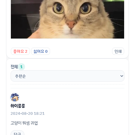
좋아요
2
싫어요
0
인쇄
전체
1
하이룽룽
2024-08-20 18:21
고양이 뭐셈 귀엽
답글