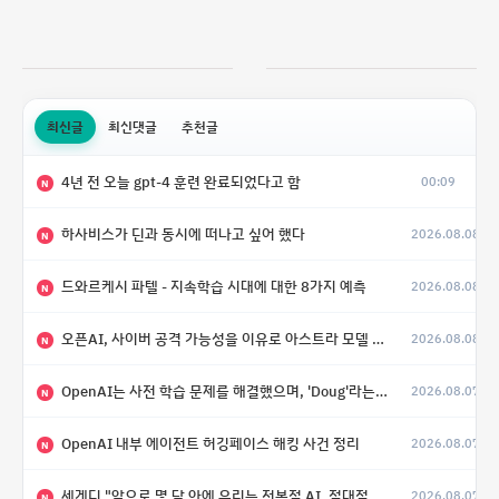
최신글
최신댓글
추천글
4년 전 오늘 gpt-4 훈련 완료되었다고 함
00:09
N
하사비스가 딘과 동시에 떠나고 싶어 했다
2026.08.08
N
드와르케시 파텔 - 지속학습 시대에 대한 8가지 예측
2026.08.08
N
오픈AI, 사이버 공격 가능성을 이유로 아스트라 모델 출시 연기
2026.08.08
N
OpenAI는 사전 학습 문제를 해결했으며, 'Doug'라는 코드명을 가진 훨씬 더 큰 모델을 활발히 개발 중
2026.08.07
N
OpenAI 내부 에이전트 허깅페이스 해킹 사건 정리
2026.08.07
N
세게디 "앞으로 몇 달 안에 우리는 전복적 AI, 적대적 AI 둘 다 보게 될 것"
2026.08.07
N