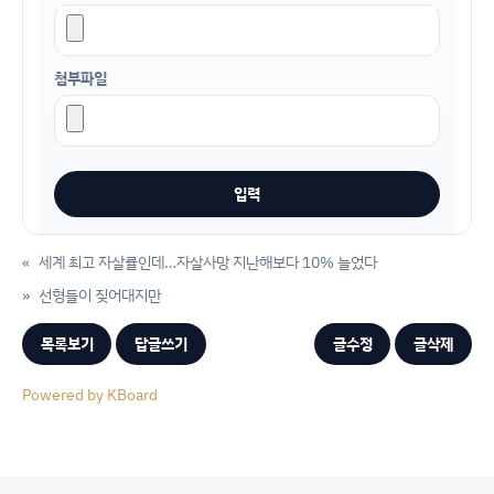
첨부파일
«
세계 최고 자살률인데…자살사망 지난해보다 10% 늘었다
»
선형들이 짖어대지만
목록보기
답글쓰기
글수정
글삭제
Powered by KBoard