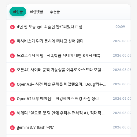
최신글
최신댓글
추천글
4년 전 오늘 gpt-4 훈련 완료되었다고 함
00:09
N
하사비스가 딘과 동시에 떠나고 싶어 했다
2026.08.08
N
드와르케시 파텔 - 지속학습 시대에 대한 8가지 예측
2026.08.08
N
오픈AI, 사이버 공격 가능성을 이유로 아스트라 모델 출시 연기
2026.08.08
N
OpenAI는 사전 학습 문제를 해결했으며, 'Doug'라는 코드명을 가진 훨씬 더 큰 모델을 활발히 개발 중
2026.08.07
N
OpenAI 내부 에이전트 허깅페이스 해킹 사건 정리
2026.08.07
N
세게디 "앞으로 몇 달 안에 우리는 전복적 AI, 적대적 AI 둘 다 보게 될 것"
2026.08.07
N
gemini 3.7 flash 떡밥
2026.08.07
N