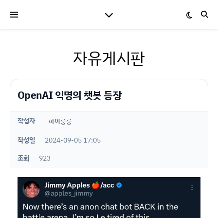
자유게시판
OpenAI 익명의 챗봇 등장
작성자
하이룽룽
작성일
2024-09-05 17:05
조회
923