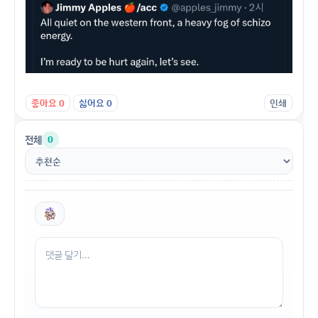
좋아요
0
싫어요
0
인쇄
전체
0